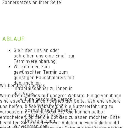
Zahnersatzes an Ihrer Seite.
ABLAUF
Sie rufen uns an oder
schreiben uns eine Email zur
Terminvereinbarung.
Wir kommen zum
gewünschten Termin zum
günstigen Pauschalpreis mit
dem mobilen
Wir benutzen Cookies
Intraoralscanner zu Ihnen in
die Praxis.
Wir nutzen Cookies auf unserer Website. Einige von ihnen
Eine geschulte Person
sind essenziell für den Betrieb der Seite, während andere
aus unserem Team
uns helfen, diese Website und die Nutzererfahrung zu
scannt Ihre/n Patient*in
verbessern (Tracking Cookies). Sie können selbst
oder bietet Ihnen
entscheiden, ob Sie die Cookies zulassen möchten. Bitte
Unterstützung.
beachten Sie, dass bei einer Ablehnung womöglich nicht
Wir nehmen den