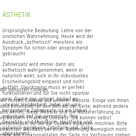
ÄSTHETIK
Ursprüngliche Bedeutung: Lehre von der
sinnlichen Wahrnehmung. Heute wird der
Ausdruck „ästhetisch“ meistens als
Synonym für schön oder ansprechend
gebraucht.
Zahnersatz wird immer dann als
ästhetisch wahrgenommen, wenn er
natürlich wirkt, sich in Ihr individuelles
Erscheinungsbild einpasst und nicht
auffällt. Gleichzeitig muss er perfekt
Wir benutzen Cookies
funktionieren und für Sie nicht spürbar
sein. Damit das gelingt, bedarf es
Wir nutzen Cookies auf unserer Website. Einige von ihnen
unserer Handarbeit! Jeder von uns
sind essenziell für den Betrieb der Seite, während andere
hergestellte Zahnersatz ist ein Unikat –
uns helfen, diese Website und die Nutzererfahrung zu
individuell auf Sie persönlich, Ihre
verbessern (Tracking Cookies). Sie können selbst
Gesichts- und Mundform, Hautfarbe und
entscheiden, ob Sie die Cookies zulassen möchten. Bitte
natürlich gegebene Zahnform und -farbe
beachten Sie, dass bei einer Ablehnung womöglich nicht
abgestimmt.
mehr alle Funktionalitäten der Seite zur Verfügung stehen.