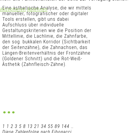
Eine ästhetische Analyse, die wir mittels
Akzeptieren
Ablehnen
manueller, fotografischer oder digitaler
Tools erstellen, gibt uns dabei
Aufschluss über individuelle
Gestaltungskriterien wie die Position der
Mittellinie, die Lachlinie, die Zahnfarbe,
den sog. bukkalen Korridor (Sichtbarkeit
der Seitenzähne), die Zahnachsen, das
Längen-Breitenverhältnis der Frontzähne
(Goldener Schnitt) und die Rot-Weiß-
Ästhetik (Zahnfleisch-Zähne).
...
1 1 2 3 5 8 13 21 34 55 89 144 …
Diese Zahlenfolge nach Fibonacci